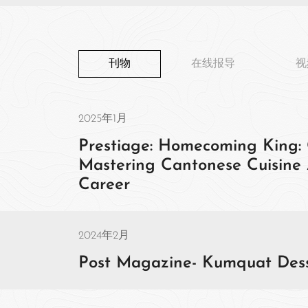
刊物
在线报导
视
2025年1月
Prestiage: Homecoming King: C
Mastering Cantonese Cuisine 
Career
2024年2月
Post Magazine- Kumquat Dess